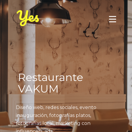
Restaurante
VAKUM
Diseño web, redes sociales, evento
inauguración, fotografías platos,
fotografías local, marketing con
influencers, ads.