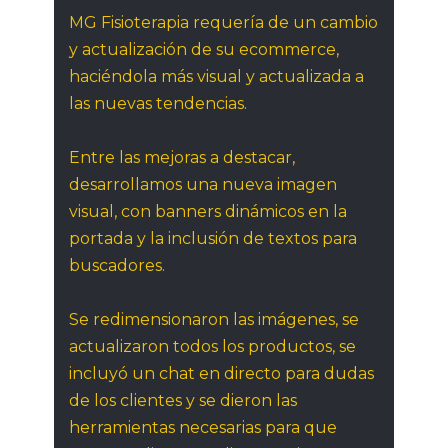
MG Fisioterapia requería de un cambio
y actualización de su ecommerce,
haciéndola más visual y actualizada a
las nuevas tendencias.
Entre las mejoras a destacar,
desarrollamos una nueva imagen
visual, con banners dinámicos en la
portada y la inclusión de textos para
buscadores.
Se redimensionaron las imágenes, se
actualizaron todos los productos, se
incluyó un chat en directo para dudas
de los clientes y se dieron las
herramientas necesarias para que