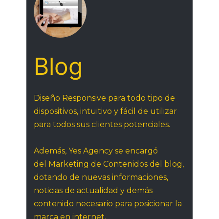
Blog
Diseño Responsive para todo tipo de
dispositivos, intuitivo y fácil de utilizar
para todos sus clientes potenciales.
Además, Yes Agency se encargó
del Marketing de Contenidos del blog,
dotando de nuevas informaciones,
noticias de actualidad y demás
contenido necesario para posicionar la
marca en internet.