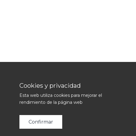
Cookies y privacidad
Cookies y privacidad
Yes Agency Copyright © 2024.
Todos los derechos reservados.
Esta web utiliza cookies para mejorar el
Esta web utiliza cookies para mejorar el
|
|
|
Aviso legal
Política de cookies
Política de Privacidad
rendimiento de la página web
rendimiento de la página web
Confirmar
Confirmar